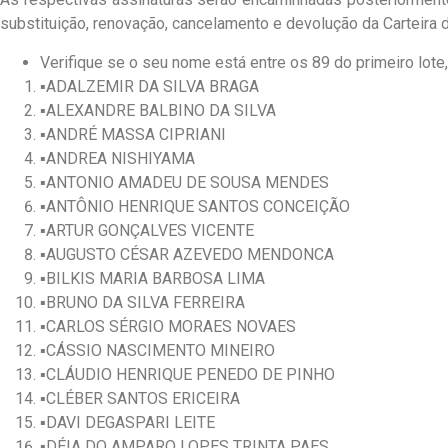
substituição, renovação, cancelamento e devolução da Carteira d
Verifique se o seu nome está entre os 89 do primeiro lote
▪️ADALZEMIR DA SILVA BRAGA
▪️ALEXANDRE BALBINO DA SILVA
▪️ANDRÉ MASSA CIPRIANI
▪️ANDREA NISHIYAMA
▪️ANTONIO AMADEU DE SOUSA MENDES
▪️ANTÔNIO HENRIQUE SANTOS CONCEIÇÃO
▪️ARTUR GONÇALVES VICENTE
▪️AUGUSTO CÉSAR AZEVEDO MENDONCA
▪️BILKIS MARIA BARBOSA LIMA
▪️BRUNO DA SILVA FERREIRA
▪️CARLOS SÉRGIO MORAES NOVAES
▪️CÁSSIO NASCIMENTO MINEIRO
▪️CLÁUDIO HENRIQUE PENEDO DE PINHO
▪️CLÉBER SANTOS ERICEIRA
▪️DAVI DEGASPARI LEITE
▪️DÉIA DO AMPARO LOPES TRINTA PAES