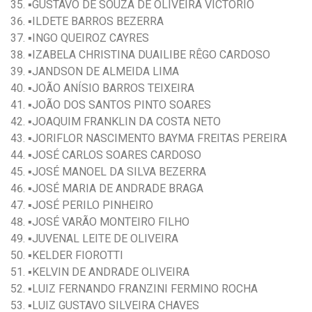
▪️GUSTAVO DE SOUZA DE OLIVEIRA VICTORIO
▪️ILDETE BARROS BEZERRA
▪️INGO QUEIROZ CAYRES
▪️IZABELA CHRISTINA DUAILIBE RÊGO CARDOSO
▪️JANDSON DE ALMEIDA LIMA
▪️JOÃO ANÍSIO BARROS TEIXEIRA
▪️JOÃO DOS SANTOS PINTO SOARES
▪️JOAQUIM FRANKLIN DA COSTA NETO
▪️JORIFLOR NASCIMENTO BAYMA FREITAS PEREIRA
▪️JOSÉ CARLOS SOARES CARDOSO
▪️JOSÉ MANOEL DA SILVA BEZERRA
▪️JOSÉ MARIA DE ANDRADE BRAGA
▪️JOSÉ PERILO PINHEIRO
▪️JOSÉ VARÃO MONTEIRO FILHO
▪️JUVENAL LEITE DE OLIVEIRA
▪️KELDER FIOROTTI
▪️KELVIN DE ANDRADE OLIVEIRA
▪️LUIZ FERNANDO FRANZINI FERMINO ROCHA
▪️LUIZ GUSTAVO SILVEIRA CHAVES