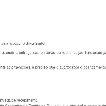
s para receber o documento!
fazendo a entrega das carteiras de identificação funcionais j
itar aglomerações, é preciso que o auditor faça o agendamento
entrega de recebimento.
 Secretaria de Estado da Fazenda, que manterá o controle da