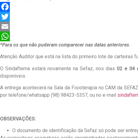
Facebook
Twitter
Email
*Para os que não puderam comparecer nas datas anteriores.
WhatsApp
Atenção Auditor que está na lista do primeiro lote de carteiras
O Sindaftema estará novamente na Sefaz, nos dias
02 e 04 
disponíveis.
A entrega acontecerá na Sala da Fisioterapia no CAM da SEFAZ
por telefone/whatsapp (98) 98423-5357, ou no e-mail
sindafte
OBSERVAÇÕES:
O documento de identificação da Sefaz só pode ser entre
As respectivas assinaturas serão encaminhadas posteriorment