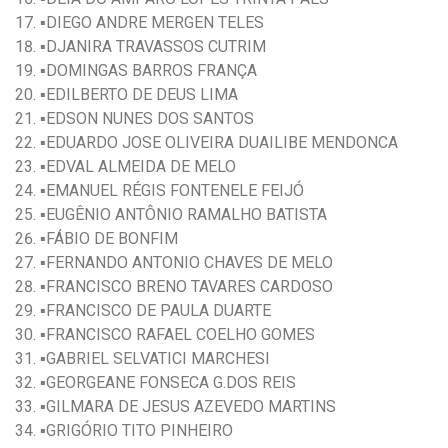
▪️DIEGO ANDRE MERGEN TELES
▪️DJANIRA TRAVASSOS CUTRIM
▪️DOMINGAS BARROS FRANÇA
▪️EDILBERTO DE DEUS LIMA
▪️EDSON NUNES DOS SANTOS
▪️EDUARDO JOSE OLIVEIRA DUAILIBE MENDONCA
▪️EDVAL ALMEIDA DE MELO
▪️EMANUEL RÉGIS FONTENELE FEIJÓ
▪️EUGÊNIO ANTÔNIO RAMALHO BATISTA
▪️FÁBIO DE BONFIM
▪️FERNANDO ANTONIO CHAVES DE MELO
▪️FRANCISCO BRENO TAVARES CARDOSO
▪️FRANCISCO DE PAULA DUARTE
▪️FRANCISCO RAFAEL COELHO GOMES
▪️GABRIEL SELVATICI MARCHESI
▪️GEORGEANE FONSECA G.DOS REIS
▪️GILMARA DE JESUS AZEVEDO MARTINS
▪️GRIGÓRIO TITO PINHEIRO