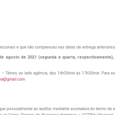
 funcionais e que não compareceu nas datas de entrega anteriore
de agosto de 2021 (segunda e quarta, respectivamente),
 – Térreo, ao lado agência, das 14h30min às 17h30min. Para ev
ma@gmail.com
gue pessoalmente ao auditor, mediante assinatura do termo de 
e ao Corpo Técnico de Recursos Humanos – COTRH/ Pessoal, da