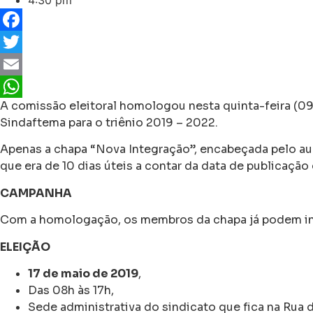
4:30 pm
Facebook
Twitter
Email
A comissão eleitoral homologou nesta quinta-feira (09/0
WhatsApp
Sindaftema para o triênio 2019 – 2022.
Apenas a chapa “Nova Integração”, encabeçada pelo au
que era de 10 dias úteis a contar da data de publicação
CAMPANHA
Com a homologação, os membros da chapa já podem inic
ELEIÇÃO
17 de maio de 2019
,
Das 08h às 17h,
Sede administrativa do sindicato que fica na Rua 