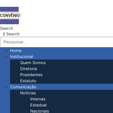
Pular
para
FILIE-SE
o
CONVÊNIO
conteúdo
NOTÍCIAS
Search
Search
Home
Institucional
Quem Somos
Diretoria
Presidentes
Estatuto
Comunicação
Notícias
Internas
Estadual
Nacionais