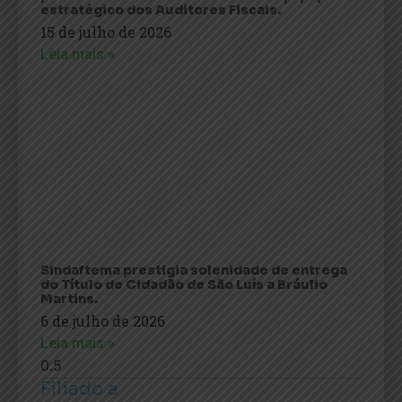
estratégico dos Auditores Fiscais.
15 de julho de 2026
Leia mais »
Sindaftema prestigia solenidade de entrega
do Título de Cidadão de São Luís a Bráulio
Martins.
6 de julho de 2026
Leia mais »
Filiado a