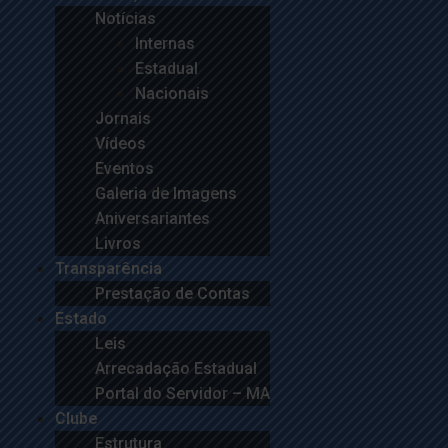
Notícias
Internas
Estadual
Nacionais
Jornais
Vídeos
Eventos
Galeria de Imagens
Aniversariantes
Livros
Transparência
Prestação de Contas
Estado
Leis
Arrecadação Estadual
Portal do Servidor – MA
Clube
Estrutura