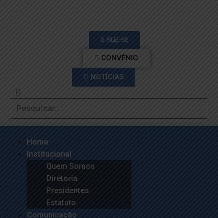
FILIE-SE
CONVÊNIO
NOTÍCIAS
Home
Institucional
Quem Somos
Diretoria
Presidentes
Estatuto
Comunicação