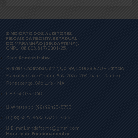
SINDICATO DOS AUDITORES
FISCAIS DA RECEITA ESTADUAL
DO MARANHÃO (SINDAFTEMA).
CNPJ: 08.003.817/0001-25.
Sede Administrativa
Rua das Andirobas, s/nº, Qd. 99, Lote 29 e 30 – Edifício
Executive Lake Center, Sala 703 e 704, bairro Jardim
Renascença, São Luís - MA
CEP: 65075-040
Whatsapp: (98) 98423-5753
(98) 3227-8483 / 3301-7454
E-mail: sindaftema@gmail.com
Horário de Funcionamento: