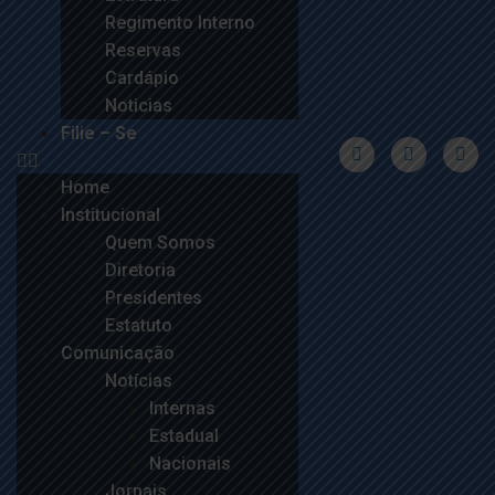
Regimento Interno
Reservas
Cardápio
Noticias
Filie – Se
Home
Institucional
Quem Somos
Diretoria
Presidentes
Estatuto
Comunicação
Notícias
Internas
Estadual
Nacionais
Jornais