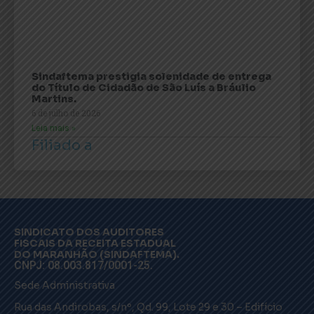
Sindaftema prestigia solenidade de entrega
do Título de Cidadão de São Luís a Bráulio
Martins.
6 de julho de 2026
Leia mais »
Filiado a
SINDICATO DOS AUDITORES
FISCAIS DA RECEITA ESTADUAL
DO MARANHÃO (SINDAFTEMA).
CNPJ: 08.003.817/0001-25.
Sede Administrativa
Rua das Andirobas, s/nº, Qd. 99, Lote 29 e 30 – Edifício