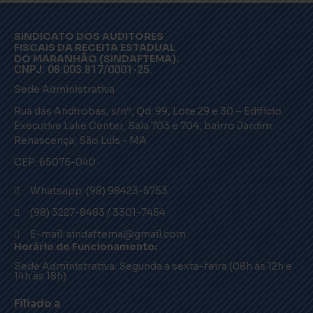
SINDICATO DOS AUDITORES
FISCAIS DA RECEITA ESTADUAL
DO MARANHÃO (SINDAFTEMA).
CNPJ: 08.003.817/0001-25.
Sede Administrativa
Rua das Andirobas, s/nº, Qd. 99, Lote 29 e 30 – Edifício
Executive Lake Center, Sala 703 e 704, bairro Jardim
Renascença, São Luís - MA
CEP: 65075-040
Whatsapp: (98) 98423-5753
(98) 3227-8483 / 3301-7454
E-mail: sindaftema@gmail.com
Horário de Funcionamento:
Sede Administrativa: Segunda a sexta-feira (08h às 12h e
14h às 18h)
Filiado a