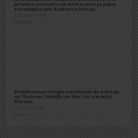
primeiro semestre de 2026 e reforça papel
estratégico dos Auditores Fiscais.
15 de julho de 2026
Leia mais »
Sindaftema prestigia solenidade de entrega
do Título de Cidadão de São Luís a Bráulio
Martins.
6 de julho de 2026
Leia mais »