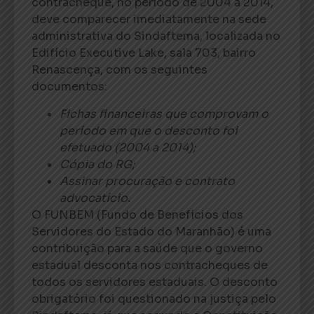
contracheque, no período de 2004 a 2014,
deve comparecer imediatamente na sede
administrativa do Sindaftema, localizada no
Edifício Executive Lake, sala 703, bairro
Renascença, com os seguintes
documentos:
Fichas financeiras que comprovam o
período em que o desconto foi
efetuado (2004 a 2014);
Cópia do RG;
Assinar procuração e contrato
advocatício.
O FUNBEM (Fundo de Benefícios dos
Servidores do Estado do Maranhão) é uma
contribuição para a saúde que o governo
estadual desconta nos contracheques de
todos os servidores estaduais. O desconto
obrigatório foi questionado na justiça pelo