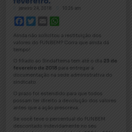
fevereiro.
janeiro 24, 2018
10:26 am
Facebook
Twitter
Email
WhatsApp
Ainda não solicitou a restituição dos
valores do FUNBEM? Corra que ainda dá
tempo!
O filiado ao Sindaftema tem até o dia
23 de
fevereiro de 2018
para entregar a
documentação na sede administrativa do
sindicato
O prazo foi estendido para que todos
possam ter direito a devolução dos valores
antes que a ação prescreva.
Se você teve o percentual do FUNBEM
descontado indevidamente no seu