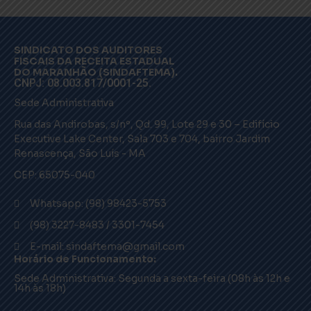
SINDICATO DOS AUDITORES
FISCAIS DA RECEITA ESTADUAL
DO MARANHÃO (SINDAFTEMA).
CNPJ: 08.003.817/0001-25.
Sede Administrativa
Rua das Andirobas, s/nº, Qd. 99, Lote 29 e 30 – Edifício
Executive Lake Center, Sala 703 e 704, bairro Jardim
Renascença, São Luís - MA
CEP: 65075-040
Whatsapp: (98) 98423-5753
(98) 3227-8483 / 3301-7454
E-mail: sindaftema@gmail.com
Horário de Funcionamento:
Sede Administrativa: Segunda a sexta-feira (08h às 12h e
14h às 18h)