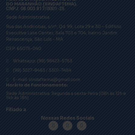
DO MARANHÃO (SINDAFTEMA).
CNPJ: 08.003.817/0001-25.
Sede Administrativa
Rua das Andirobas, s/nº, Qd. 99, Lote 29 e 30 – Edifício
Executive Lake Center, Sala 703 e 704, bairro Jardim
Renascença, São Luís - MA
CEP: 65075-040
Whatsapp: (98) 98423-5753
(98) 3227-8483 / 3301-7454
E-mail: sindaftema@gmail.com
Horário de Funcionamento:
Sede Administrativa: Segunda a sexta-feira (08h às 12h e
14h às 18h)
Filiado a
Nossas Redes Sociais