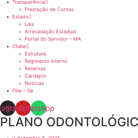
Transparência
Prestação de Contas
Estado
Leis
Arrecadação Estadual
Portal do Servidor – MA
Clube
Estrutura
Regimento Interno
Reservas
Cardápio
Noticias
Filie – Se
tagram
Youtube
Whatsapp
PLANO ODONTOLÓGI