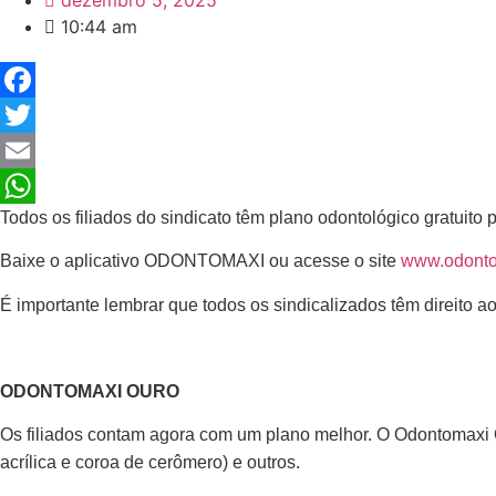
dezembro 5, 2025
10:44 am
Facebook
Twitter
Email
Todos os filiados do sindicato têm plano odontológico gratui
WhatsApp
Baixe o aplicativo ODONTOMAXI ou acesse o site
www.odonto
É importante lembrar que todos os sindicalizados têm direito 
ODONTOMAXI OURO
Os filiados contam agora com um plano melhor. O Odontomaxi O
acrílica e coroa de cerômero) e outros.