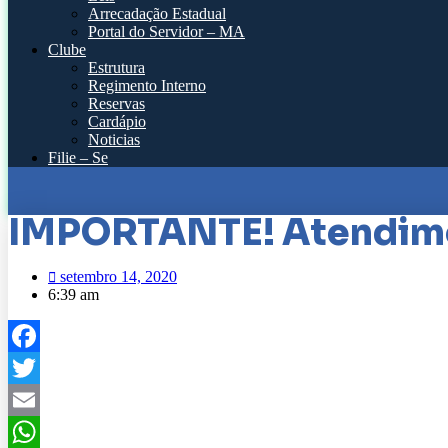
Arrecadação Estadual
Portal do Servidor – MA
Clube
Estrutura
Regimento Interno
Reservas
Cardápio
Noticias
Filie – Se
IMPORTANTE! Atendime
setembro 14, 2020
6:39 am
Facebook
Twitter
Email