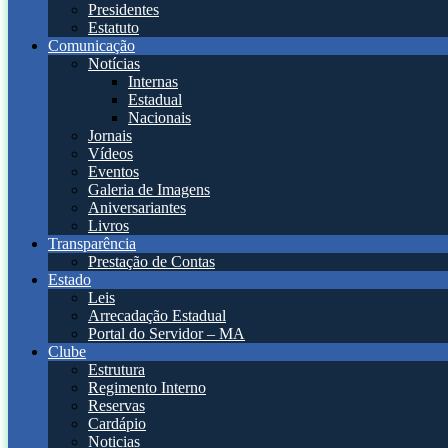
Presidentes
Estatuto
Comunicação
Notícias
Internas
Estadual
Nacionais
Jornais
Vídeos
Eventos
Galeria de Imagens
Aniversariantes
Livros
Transparência
Prestação de Contas
Estado
Leis
Arrecadação Estadual
Portal do Servidor – MA
Clube
Estrutura
Regimento Interno
Reservas
Cardápio
Noticias