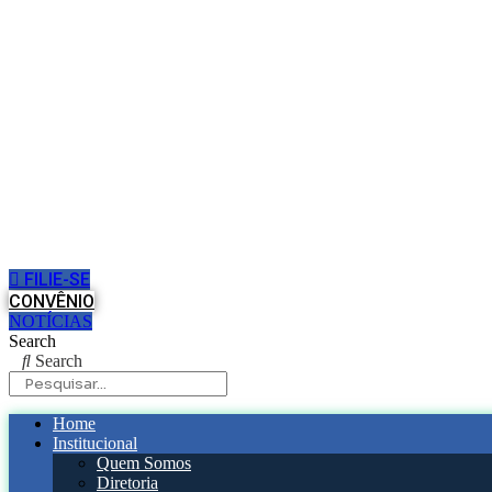
Pular
para
o
conteúdo
FILIE-SE
CONVÊNIO
NOTÍCIAS
Search
Search
Home
Institucional
Quem Somos
Diretoria