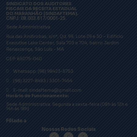
SINDICATO DOS AUDITORES
FISCAIS DA RECEITA ESTADUAL
DO MARANHÃO (SINDAFTEMA).
CNPJ: 08.003.817/0001-25.
Sede Administrativa
Rua das Andirobas, s/nº, Qd. 99, Lote 29 e 30 – Edifício
Executive Lake Center, Sala 703 e 704, bairro Jardim
Renascença, São Luís - MA
CEP: 65075-040
Whatsapp: (98) 98423-5753
(98) 3227-8483 / 3301-7454
E-mail: sindaftema@gmail.com
Horário de Funcionamento:
Sede Administrativa: Segunda a sexta-feira (08h às 12h e
14h às 18h)
Filiado a
Nossas Redes Sociais