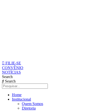
Pular
para
o
conteúdo
FILIE-SE
CONVÊNIO
NOTÍCIAS
Search
Search
Home
Institucional
Quem Somos
Diretoria