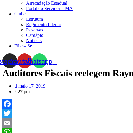
Arrecadação Estadual
Portal do Servidor – MA
Clube
Estrutura
Regimento Interno
Reservas
Cardápio
Noticias
Filie – Se
stagram
Youtube
Whatsapp
Auditores Fiscais reelegem Ray
maio 17, 2019
2:27 pm
Facebook
Twitter
Email