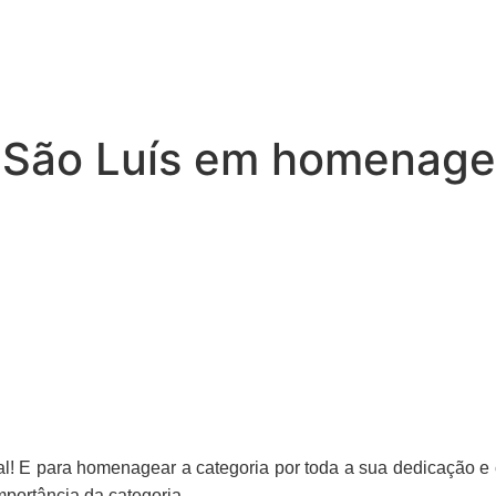
São Luís em homenagem
l! E para homenagear a categoria por toda a sua dedicação 
portância da categoria.