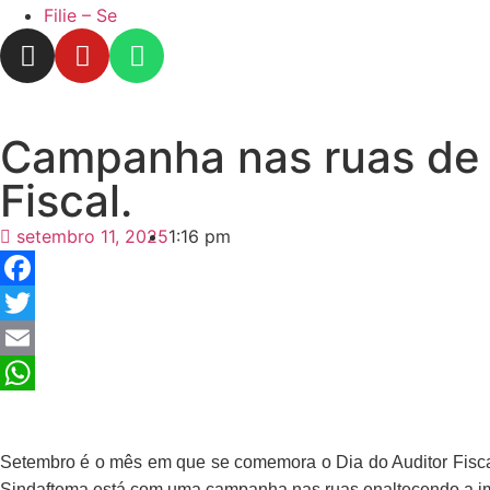
Filie – Se
Campanha nas ruas de 
Fiscal.
setembro 11, 2025
1:16 pm
Facebook
Twitter
Email
WhatsApp
Setembro é o mês em que se comemora o Dia do Auditor Fisca
Sindaftema está com uma campanha nas ruas enaltecendo a im