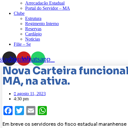
Arrecadação Estadual
Portal do Servidor – MA
Clube
Estrutura
Regimento Interno
Reservas
Cardápio
Noticias
Filie – Se
stagram
Youtube
Whatsapp
Nova Carteira funcional
MA, na ativa.
agosto 11, 2023
4:30 pm
Facebook
Twitter
Email
WhatsApp
Em breve os servidores do fisco estadual maranhense 