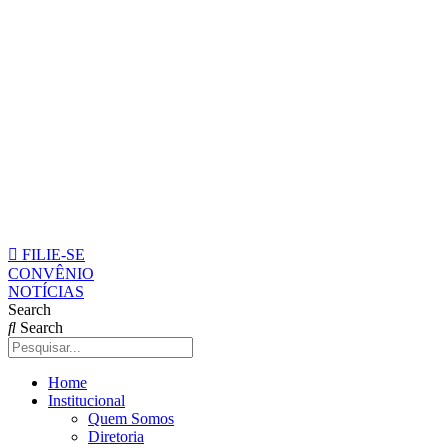
Pular
para
o
conteúdo
FILIE-SE
CONVÊNIO
NOTÍCIAS
Search
Search
Home
Institucional
Quem Somos
Diretoria